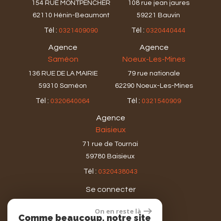
154 RUE MONTPENCHER
108 rue jean jaures
62110 Hénin-Beaumont
59221 Bauvin
Tél :
Tél :
0321409090
0320440444
Agence
Agence
Saméon
Noeux-Les-Mines
136 RUE DE LA MAIRIE
79 rue nationale
59310 Saméon
62290 Noeux-Les-Mines
Tél :
Tél :
0320640064
0321540909
Agence
Baisieux
71 rue de Tournai
59780 Baisieux
Tél :
0320438043
Se connecter
On en reste là
Comme beaucoup, notre site